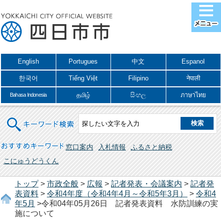
English
Portugues
中文
Espanol
한국어
Tiếng Việt
Filipino
नेपाली
தமிழ்
සිංහල
ภาษาไทย
Bahasa Indonesia
キーワード検索
おすすめキーワード
窓口案内
入札情報
ふるさと納税
こにゅうどうくん
トップ
>
市政全般
>
広報
>
記者発表・会議案内
>
記者発
表資料
>
令和4年度（令和4年4月～令和5年3月）
>
令和4
年5月
>令和04年05月26日 記者発表資料 水防訓練の実
施について