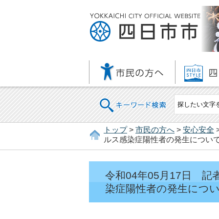
キーワード検索
トップ
>
市民の方へ
>
安心安全
ルス感染症陽性者の発生につい
令和04年05月17日
染症陽性者の発生につ