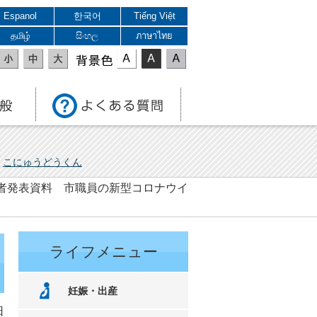
Espanol
한국어
Tiếng Việt
தமிழ்
සිංහල
ภาษาไทย
表示色
こにゅうどうくん
 記者発表資料 市職員の新型コロナウイ
ライフメニュー
妊娠・出産
日