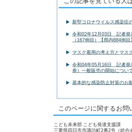
この記事を見ている人
新型コロナウイルス感染症
令和02年12月03日 記
（167例目）【県内884例目
マスク着用の考え方とマス
令和04年05月16日 記
券）一般販売の開始につい
基本的な感染防止対策のお
このページに関するお問
こども未来部 こども発達支援課
三重県四日市市諏訪町2番2号（総合会