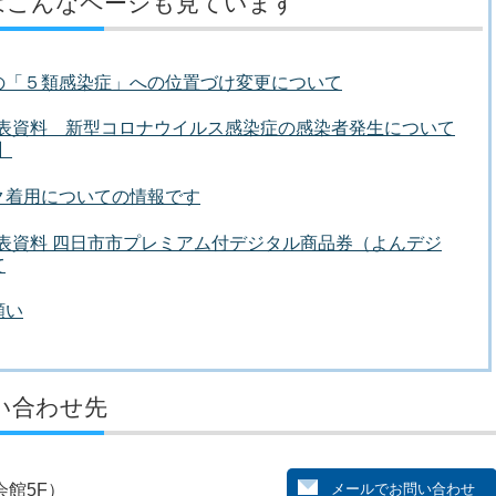
はこんなページも見ています
の「５類感染症」への位置づけ変更について
者発表資料 新型コロナウイルス感染症の感染者発生について
】
ク着用についての情報です
者発表資料 四日市市プレミアム付デジタル商品券（よんデジ
て
願い
い合わせ先
館5F）