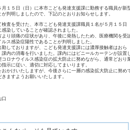
月１５日（日）に本市こども発達支援課に勤務する職員が新
とが判明しましたので、下記のとおりお知らせします。
検査を受けた、本市こども発達支援課職員１名が５月１５日
に感染していることが確認されました。
より頭痛の症状があり、午後に発熱したため、医療機関を受
イルス感染症陽性であることが判明しました。
勤しておりますが、こども発達支援課には濃厚接触者はおら
、課内の消毒を行いました。課内にはビニールカーテンが設置
型コロナウイルス感染症の拡大防止に努めながら、通常どおり
の指示に従い、適切に対応してまいります。
おかけいたしますが、今後さらに一層の感染拡大防止に努め
だきますようお願いいたします。
山口