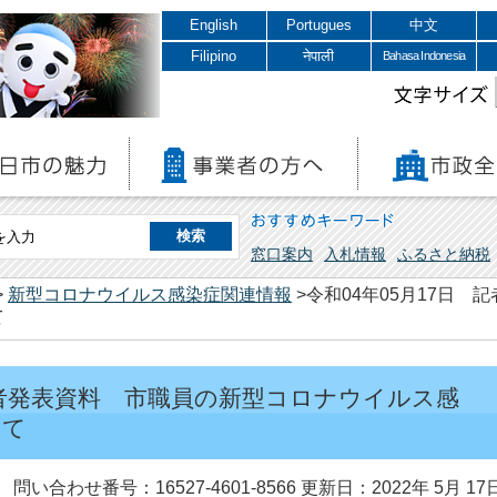
English
Portugues
中文
Filipino
नेपाली
Bahasa Indonesia
文字サイズ
おすすめキーワード
窓口案内
入札情報
ふるさと納税
>
新型コロナウイルス感染症関連情報
>令和04年05月17日
て
 記者発表資料 市職員の新型コロナウイルス感
いて
問い合わせ番号：16527-4601-8566
更新日：2022年 5月 17