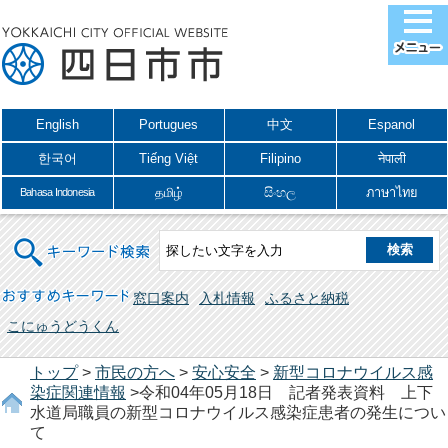
English
Portugues
中文
Espanol
한국어
Tiếng Việt
Filipino
नेपाली
தமிழ்
සිංහල
ภาษาไทย
Bahasa Indonesia
キーワード検索
おすすめキーワード
窓口案内
入札情報
ふるさと納税
こにゅうどうくん
トップ
>
市民の方へ
>
安心安全
>
新型コロナウイルス感
染症関連情報
>令和04年05月18日 記者発表資料 上下
水道局職員の新型コロナウイルス感染症患者の発生につい
て