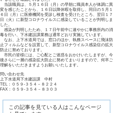
当該職員は、５月１６日（月）の早朝に職員本人が体調に異
変を感じたことから、１６日以降休暇を取得し、同日の５月１
６日（月）に医療機関を受診し検査を受けたところ、翌日１７
日（火）に新型コロナウイルスに感染していることが判明しま
した。
感染が判明したため、１７日午前中に速やかに事務所内の消
毒を行い、下水建設課業務は通常どおり実施しています。
なお、上下水道局では、窓口のほか、執務スペースに飛沫防
止フィルムなどを設置して、新型コロナウイルス感染症の拡大
防止に努めております。
市民の皆様には、ご心配とご迷惑をおかけいたしますが、今
後さらに一層の感染拡大防止に努めてまいりますので、何卒ご
理解をいただきますようお願いいたします。
問い合わせ先
上下水道局下水建設課 中村
TEL：０５９-３５４－８２２４
FAX：０５９-３５４－８３０３
この記事を見ている人はこんなページ