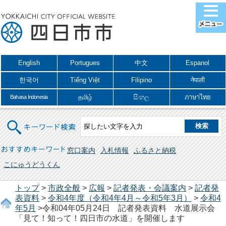
English
Portugues
中文
Espanol
한국어
Tiếng Việt
Filipino
नेपाली
தமிழ்
සිංහල
ภาษาไทย
Bahasa Indonesia
キーワード検索
おすすめキーワード
窓口案内
入札情報
ふるさと納税
こにゅうどうくん
トップ
>
市政全般
>
広報
>
記者発表・会議案内
>
記者発
表資料
>
令和4年度（令和4年4月～令和5年3月）
>
令和4
年5月
>令和04年05月24日 記者発表資料 水道展示会
「見て！知って！四日市の水道」を開催します