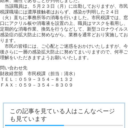
結果、陽性であることが判明しました。
当該職員は、５月２３日（月）に出勤しておりますが、市民
税課職場には濃厚接触者はおらず、感染が判明した２４日
（火）直ちに事務所等の消毒を行いました。市民税課では、窓
口にアクリル板や消毒液を設置の上、職員はマスクを着用し、
定期的な消毒作業、換気を行うなどして、新型コロナウイルス
感染症の拡大防止に努めながら、業務を通常どおり実施してお
ります。
市民の皆様には、ご心配とご迷惑をおかけいたしますが、今
後さらに一層の感染拡大防止に努めてまいりますので、何卒ご
理解をいただきますようお願いいたします。
問い合わせ先
財政経営部 市民税課（担当：清水）
ＴＥＬ：０５９－３５４－８１３２
ＦＡＸ：０５９－３５４－８３０９
この記事を見ている人はこんなページ
も見ています