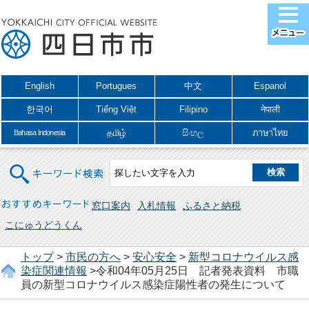
English
Portugues
中文
Espanol
한국어
Tiếng Việt
Filipino
नेपाली
தமிழ்
සිංහල
ภาษาไทย
Bahasa Indonesia
キーワード検索
おすすめキーワード
窓口案内
入札情報
ふるさと納税
こにゅうどうくん
トップ
>
市民の方へ
>
安心安全
>
新型コロナウイルス感
染症関連情報
>令和04年05月25日 記者発表資料 市職
員の新型コロナウイルス感染症陽性者の発生について