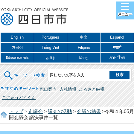
English
Portugues
中文
Espanol
한국어
Tiếng Việt
Filipino
नेपाली
தமிழ்
සිංහල
ภาษาไทย
Bahasa Indonesia
キーワード検索
おすすめキーワード
窓口案内
入札情報
ふるさと納税
こにゅうどうくん
トップ
>
市議会
>
議会の活動
>
会議の結果
>令和４年05月
開会議会 議決事件一覧