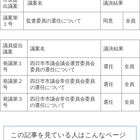
議案名
議決結果
出議案
議案第
監査委員の選任について
同意
全員
１号
議員提出
議案名
議決結果
議案
発議第１
四日市市議会議会運営委員会
選任
全員
号
委員の選任について
発議第２
四日市市議会常任委員会委員
選任
全員
号
の選任について
発議第３
四日市市議会常任委員会委員
選任
全員
号
の選任について
この記事を見ている人はこんなページ