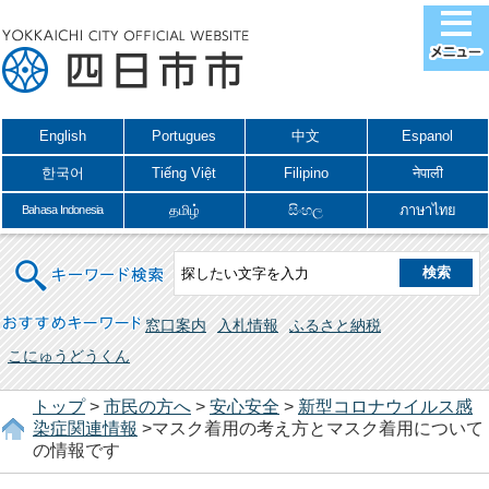
English
Portugues
中文
Espanol
한국어
Tiếng Việt
Filipino
नेपाली
தமிழ்
සිංහල
ภาษาไทย
Bahasa Indonesia
キーワード検索
おすすめキーワード
窓口案内
入札情報
ふるさと納税
こにゅうどうくん
トップ
>
市民の方へ
>
安心安全
>
新型コロナウイルス感
染症関連情報
>マスク着用の考え方とマスク着用について
の情報です