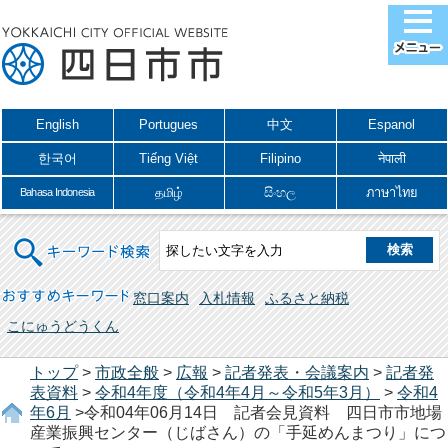
English
Portugues
中文
Espanol
한국어
Tiếng Việt
Filipino
नेपाली
தமிழ்
සිංහල
ภาษาไทย
Bahasa Indonesia
キーワード検索
おすすめキーワード
窓口案内
入札情報
ふるさと納税
こにゅうどうくん
トップ
>
市政全般
>
広報
>
記者発表・会議案内
>
記者発
表資料
>
令和4年度（令和4年4月～令和5年3月）
>
令和4
年6月
>令和04年06月14日 記者会見資料 四日市市地場
産業振興センター（じばさん）の「手延めんまつり」につ