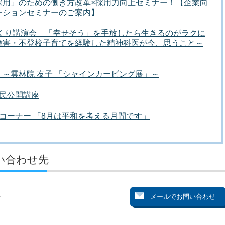
採用」のための働き方改革×採用力向上セミナー！【企業向
ーションセミナーのご案内】
づくり講演会 「幸せそう」を手放したら生きるのがラクに
障害・不登校子育てを経験した精神科医が今、思うこと～
～雲林院 友子 「シャインカービング展」～
民公開講座
コーナー 「8月は平和を考える月間です」
い合わせ先
号