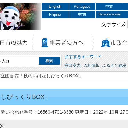
English
Portugues
中文
Filipino
नेपाली
Bahasa Indonesia
文字サイズ
おすすめキーワード
窓口案内
入札情報
ふるさと納税
市立図書館「秋のおはなしびっくりBOX」
しびっくりBOX」
問い合わせ番号：16560-4701-3380
更新日：2022年 10月 27
X