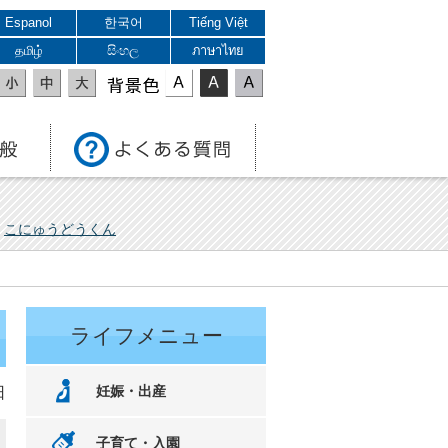
Espanol
한국어
Tiếng Việt
தமிழ்
සිංහල
ภาษาไทย
表示色
こにゅうどうくん
ライフメニュー
妊娠・出産
日
子育て・入園