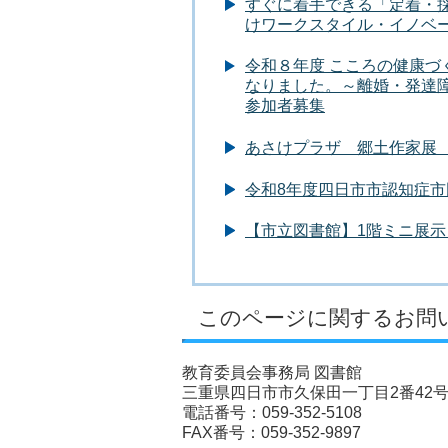
すぐに着手できる「定着・
けワークスタイル・イノベ
令和８年度 こころの健康
なりました。～離婚・発達
参加者募集
あさけプラザ 郷土作家展 
令和8年度四日市市認知症市
【市立図書館】1階ミニ展示
このページに関するお問
教育委員会事務局 図書館
三重県四日市市久保田一丁目2番42
電話番号：059-352-5108
FAX番号：059-352-9897