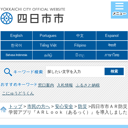
English
Portugues
中文
Espanol
한국어
Tiếng Việt
Filipino
नेपाली
தமிழ்
සිංහල
ภาษาไทย
Bahasa Indonesia
キーワード検索
おすすめキーワード
窓口案内
入札情報
ふるさと納税
こにゅうどうくん
トップ
>
市民の方へ
>
安心安全
>
防災
>四日市市ＡＲ防災
学習アプリ『ＡＲＬｏｏｋ（あるっく）』を導入しました