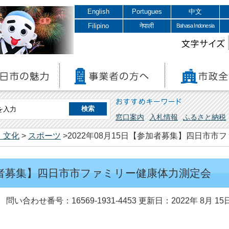
English
Portugues
中文
Filipino
नेपाली
Bahasa Indonesia
文字サイズ
おすすめキーワード
窓口案内
入札情報
ふるさと納税
・文化
>
スポーツ
>2022年08月15日【参加者募集】四日市
参加者募集】四日市市ファミリー健康体力測定会
問い合わせ番号：16569-1931-4453
更新日：2022年 8月 15