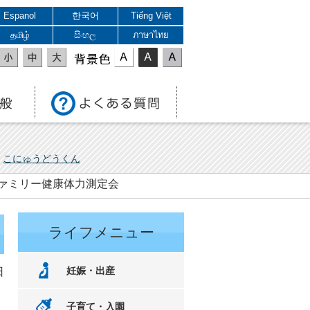
Espanol
한국어
Tiếng Việt
தமிழ்
සිංහල
ภาษาไทย
表示色
こにゅうどうくん
市ファミリー健康体力測定会
ライフメニュー
妊娠・出産
日
子育て・入園