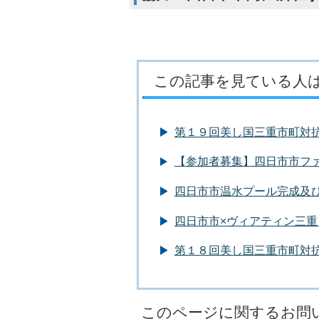
この記事を見ている人
第１９回美し国三重市町対
【参加者募集】四日市市フ
四日市市温水プール完成及
四日市市×ヴィアティン三
第１８回美し国三重市町対
このページに関するお問