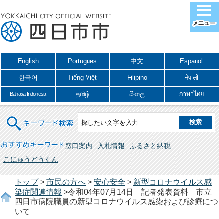
English
Portugues
中文
Espanol
한국어
Tiếng Việt
Filipino
नेपाली
தமிழ்
සිංහල
ภาษาไทย
Bahasa Indonesia
キーワード検索
おすすめキーワード
窓口案内
入札情報
ふるさと納税
こにゅうどうくん
トップ
>
市民の方へ
>
安心安全
>
新型コロナウイルス感
染症関連情報
>令和04年07月14日 記者発表資料 市立
四日市病院職員の新型コロナウイルス感染および診療につ
いて