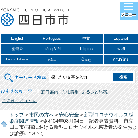
English
Portugues
中文
Espanol
한국어
Tiếng Việt
Filipino
नेपाली
தமிழ்
සිංහල
ภาษาไทย
Bahasa Indonesia
キーワード検索
おすすめキーワード
窓口案内
入札情報
ふるさと納税
こにゅうどうくん
トップ
>
市民の方へ
>
安心安全
>
新型コロナウイルス感
染症関連情報
>令和04年08月04日 記者発表資料 市立
四日市病院における新型コロナウイルス感染者の発生およ
び診療について