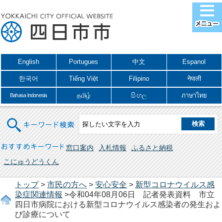
English
Portugues
中文
Espanol
한국어
Tiếng Việt
Filipino
नेपाली
தமிழ்
සිංහල
ภาษาไทย
Bahasa Indonesia
キーワード検索
おすすめキーワード
窓口案内
入札情報
ふるさと納税
こにゅうどうくん
トップ
>
市民の方へ
>
安心安全
>
新型コロナウイルス感
染症関連情報
>令和04年08月06日 記者発表資料 市立
四日市病院における新型コロナウイルス感染者の発生およ
び診療について