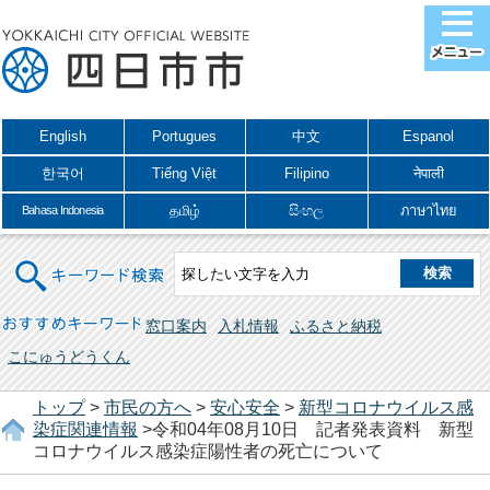
English
Portugues
中文
Espanol
한국어
Tiếng Việt
Filipino
नेपाली
தமிழ்
සිංහල
ภาษาไทย
Bahasa Indonesia
キーワード検索
おすすめキーワード
窓口案内
入札情報
ふるさと納税
こにゅうどうくん
トップ
>
市民の方へ
>
安心安全
>
新型コロナウイルス感
染症関連情報
>令和04年08月10日 記者発表資料 新型
コロナウイルス感染症陽性者の死亡について