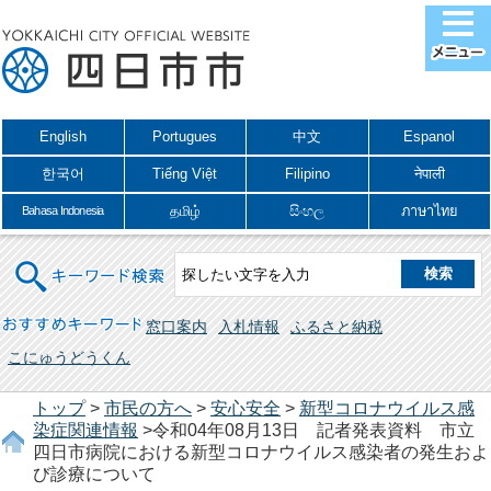
English
Portugues
中文
Espanol
한국어
Tiếng Việt
Filipino
नेपाली
தமிழ்
සිංහල
ภาษาไทย
Bahasa Indonesia
キーワード検索
おすすめキーワード
窓口案内
入札情報
ふるさと納税
こにゅうどうくん
トップ
>
市民の方へ
>
安心安全
>
新型コロナウイルス感
染症関連情報
>令和04年08月13日 記者発表資料 市立
四日市病院における新型コロナウイルス感染者の発生およ
び診療について