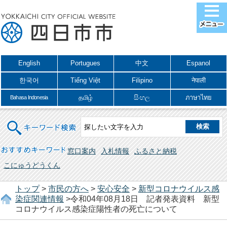
English
Portugues
中文
Espanol
한국어
Tiếng Việt
Filipino
नेपाली
தமிழ்
සිංහල
ภาษาไทย
Bahasa Indonesia
キーワード検索
おすすめキーワード
窓口案内
入札情報
ふるさと納税
こにゅうどうくん
トップ
>
市民の方へ
>
安心安全
>
新型コロナウイルス感
染症関連情報
>令和04年08月18日 記者発表資料 新型
コロナウイルス感染症陽性者の死亡について