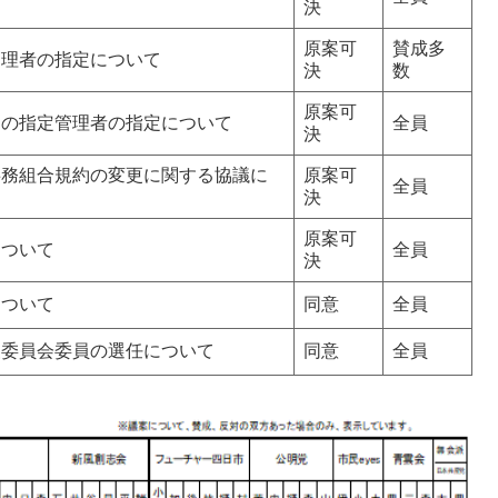
決
原案可
賛成多
管理者の指定について
決
数
原案可
ーの指定管理者の指定について
全員
決
事務組合規約の変更に関する協議に
原案可
全員
決
原案可
について
全員
決
について
同意
全員
査委員会委員の選任について
同意
全員