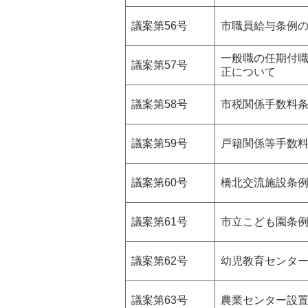
議案第56号
市職員給与条例
一般職の任期付
議案第57号
正について
議案第58号
市税関係手数料
議案第59号
戸籍関係等手数料
議案第60号
橋北交流施設条
議案第61号
市立こども園条
議案第62号
幼児教育センタ
議案第63号
農業センター設