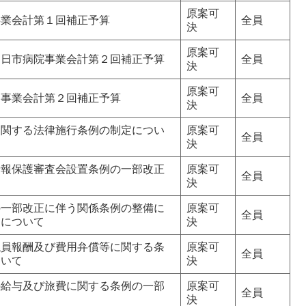
原案可
事業会計第１回補正予算
全員
決
原案可
四日市病院事業会計第２回補正予算
全員
決
原案可
道事業会計第２回補正予算
全員
決
に関する法律施行条例の制定につい
原案可
全員
決
情報保護審査会設置条例の一部改正
原案可
全員
決
の一部改正に伴う関係条例の整備に
原案可
全員
定について
決
議員報酬及び費用弁償等に関する条
原案可
全員
ついて
決
の給与及び旅費に関する条例の一部
原案可
全員
決