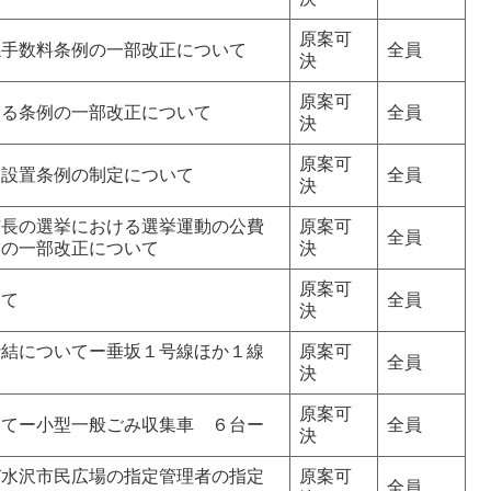
原案可
係手数料条例の一部改正について
全員
決
原案可
する条例の一部改正について
全員
決
原案可
ー設置条例の制定について
全員
決
市長の選挙における選挙運動の公費
原案可
全員
例の一部改正について
決
原案可
いて
全員
決
締結についてー垂坂１号線ほか１線
原案可
全員
決
原案可
いてー小型一般ごみ収集車 ６台ー
全員
決
び水沢市民広場の指定管理者の指定
原案可
全員