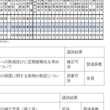
議決結果
ンへの助成並びに定期接種化を求め
修正可
賛成多数
について
決
報の保護に関する条例の制定につい
原案可
全員
決
議決結果
計補正予算（第７号）
可決
賛成多数