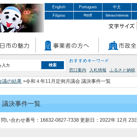
English
Portugues
中文
Filipino
नेपाली
Bahasa Indonesia
文字サイズ
おすすめキーワード
窓口案内
入札情報
ふるさと納税
会議の結果
>令和４年11月定例月議会 議決事件一覧
 議決事件一覧
問い合わせ番号：16632-0827-7338
更新日：2022年 12月 23