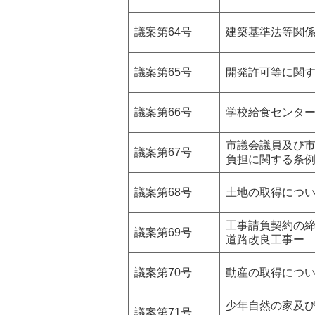
議案第64号
建築基準法等関
議案第65号
開発許可等に関
議案第66号
学校給食センタ
市議会議員及び
議案第67号
負担に関する条
議案第68号
土地の取得につ
工事請負契約の
議案第69号
道路改良工事ー
議案第70号
動産の取得につ
少年自然の家及
議案第71号