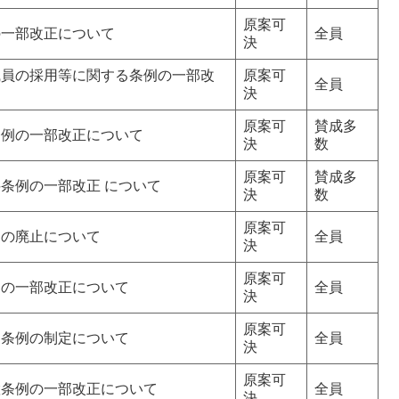
原案可
の一部改正について
全員
決
職員の採用等に関する条例の一部改
原案可
全員
決
原案可
賛成多
条例の一部改正について
決
数
原案可
賛成多
条例の一部改正 について
決
数
原案可
例の廃止について
全員
決
原案可
例の一部改正について
全員
決
原案可
ー条例の制定について
全員
決
原案可
置条例の一部改正について
全員
決