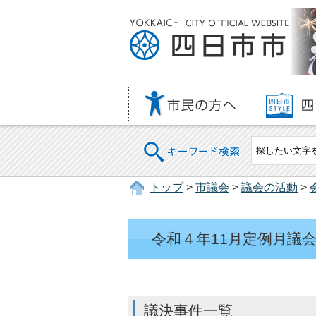
キーワード検索
トップ
>
市議会
>
議会の活動
>
令和４年11月定例月議会
議決事件一覧