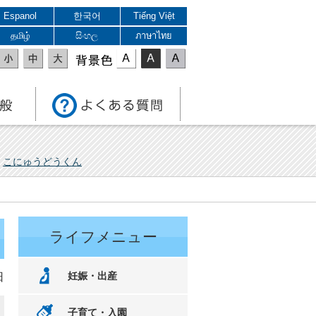
Espanol
한국어
Tiếng Việt
தமிழ்
සිංහල
ภาษาไทย
表示色
こにゅうどうくん
ライフメニュー
妊娠・出産
日
子育て・入園