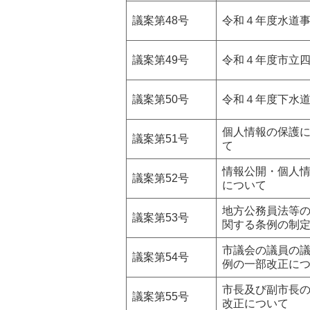
議案第48号
令和４年度水道
議案第49号
令和４年度市立
議案第50号
令和４年度下水
個人情報の保護
議案第51号
て
情報公開・個人
議案第52号
について
地方公務員法等
議案第53号
関する条例の制
市議会の議員の
議案第54号
例の一部改正に
市長及び副市長
議案第55号
改正について