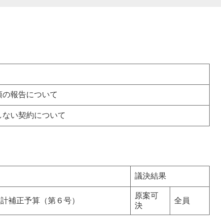
項の報告について
しない契約について
議決結果
原案可
会計補正予算（第６号）
全員
決