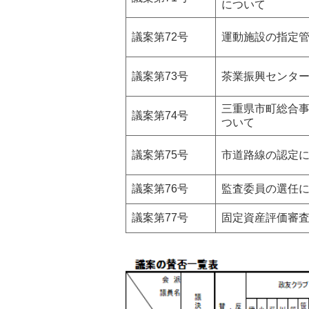
について
議案第72号
運動施設の指定
議案第73号
茶業振興センタ
三重県市町総合
議案第74号
ついて
議案第75号
市道路線の認定
議案第76号
監査委員の選任
議案第77号
固定資産評価審