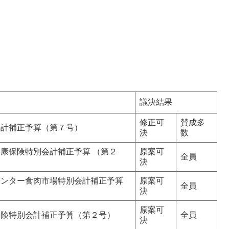
議決結果
修正可
賛成多
会計補正予算（第７号）
決
数
康保険特別会計補正予算 （第２
原案可
全員
決
センター食肉市場特別会計補正予算
原案可
全員
決
原案可
保険特別会計補正予算（第２号）
全員
決