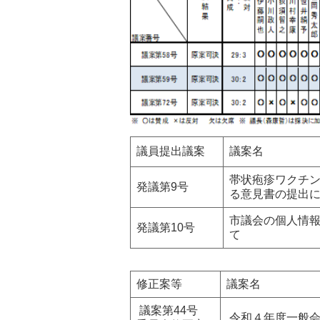
議員提出議案
議案名
帯状疱疹ワクチ
発議第9号
る意見書の提出
市議会の個人情
発議第10号
て
修正案等
議案名
議案第44号
令和４年度一般会