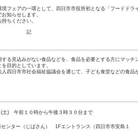
境フェアの一環として、四日市市役所初となる「フードドラ
でお知らせします。
お持ちください。
記
する見込みがない食品などを、食品を必要とする方にマッチ
とを目的としています。
人四日市市社会福祉協議会を通じて、子ども食堂などの食品
(土) 午前１０時から午後３時３０分まで
興センター（じばさん） 1Fエントランス（四日市市安島１