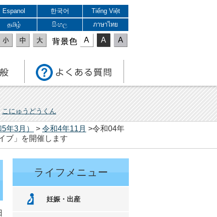
Espanol
한국어
Tiếng Việt
தமிழ்
සිංහල
ภาษาไทย
表示色
こにゅうどうくん
5年3月）
>
令和4年11月
>令和04年
ライブ」を開催します
ライフメニュー
妊娠・出産
日