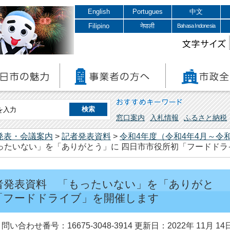
English
Portugues
中文
Filipino
नेपाली
Bahasa Indonesia
文字サイズ
おすすめキーワード
窓口案内
入札情報
ふるさと納税
発表・会議案内
>
記者発表資料
>
令和4年度（令和4年4月～令和
もったいない」を「ありがとう」に 四日市市役所初「フードド
 記者発表資料 「もったいない」を「ありがと
「フードドライブ」を開催します
問い合わせ番号：16675-3048-3914
更新日：2022年 11月 14