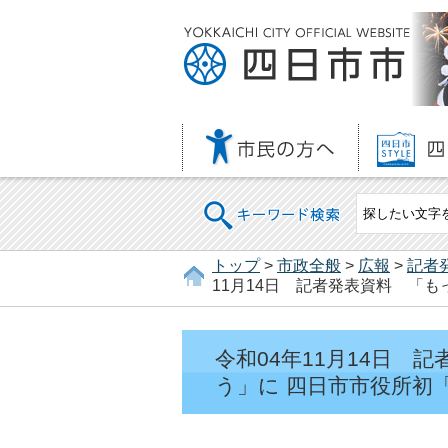
キーワード検索
トップ
>
市政全般
>
広報
>
記者
11月14日 記者発表資料 「
令和04年11月14日
う」に 四日市市役所初