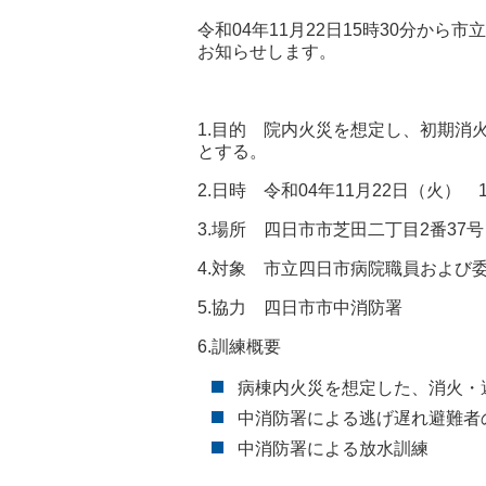
令和04年11月22日15時30分か
お知らせします。
1.目的 院内火災を想定し、初期消
とする。
2.日時 令和04年11月22日（火） 1
3.場所 四日市市芝田二丁目2番37
4.対象 市立四日市病院職員およ
5.協力 四日市市中消防署
6.訓練概要
病棟内火災を想定した、消火・
中消防署による逃げ遅れ避難者
中消防署による放水訓練