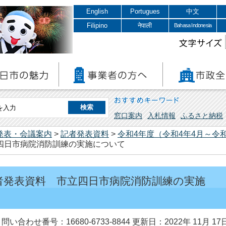
English
Portugues
中文
Filipino
नेपाली
Bahasa Indonesia
文字サイズ
おすすめキーワード
窓口案内
入札情報
ふるさと納税
発表・会議案内
>
記者発表資料
>
令和4年度（令和4年4月～令和
立四日市病院消防訓練の実施について
記者発表資料 市立四日市病院消防訓練の実施
問い合わせ番号：16680-6733-8844
更新日：2022年 11月 17