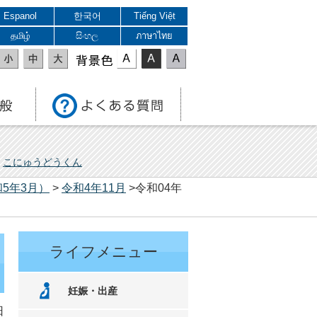
Espanol
한국어
Tiếng Việt
தமிழ்
සිංහල
ภาษาไทย
表示色
こにゅうどうくん
5年3月）
>
令和4年11月
>令和04年
ライフメニュー
妊娠・出産
日