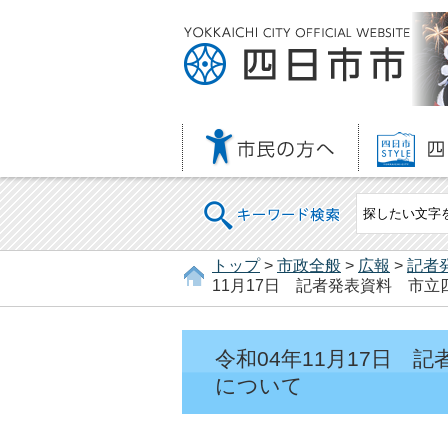
キーワード検索
トップ
>
市政全般
>
広報
>
記者
11月17日 記者発表資料 市
令和04年11月17日 
について