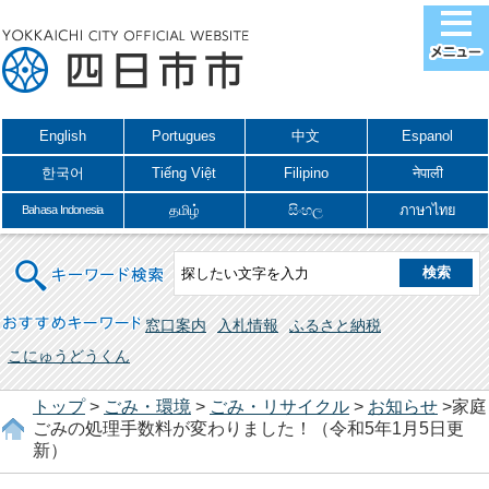
English
Portugues
中文
Espanol
한국어
Tiếng Việt
Filipino
नेपाली
தமிழ்
සිංහල
ภาษาไทย
Bahasa Indonesia
キーワード検索
おすすめキーワード
窓口案内
入札情報
ふるさと納税
こにゅうどうくん
トップ
>
ごみ・環境
>
ごみ・リサイクル
>
お知らせ
>家庭
ごみの処理手数料が変わりました！（令和5年1月5日更
新）