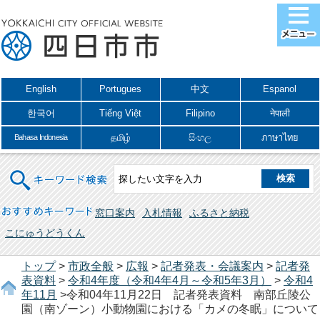
English
Portugues
中文
Espanol
한국어
Tiếng Việt
Filipino
नेपाली
தமிழ்
සිංහල
ภาษาไทย
Bahasa Indonesia
キーワード検索
おすすめキーワード
窓口案内
入札情報
ふるさと納税
こにゅうどうくん
トップ
>
市政全般
>
広報
>
記者発表・会議案内
>
記者発
表資料
>
令和4年度（令和4年4月～令和5年3月）
>
令和4
年11月
>令和04年11月22日 記者発表資料 南部丘陵公
園（南ゾーン）小動物園における「カメの冬眠」について