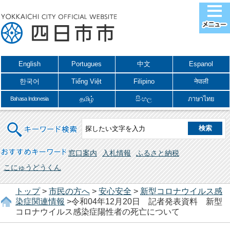
English
Portugues
中文
Espanol
한국어
Tiếng Việt
Filipino
नेपाली
தமிழ்
සිංහල
ภาษาไทย
Bahasa Indonesia
キーワード検索
おすすめキーワード
窓口案内
入札情報
ふるさと納税
こにゅうどうくん
トップ
>
市民の方へ
>
安心安全
>
新型コロナウイルス感
染症関連情報
>令和04年12月20日 記者発表資料 新型
コロナウイルス感染症陽性者の死亡について