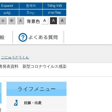
Espanol
한국어
Tiếng Việt
தமிழ்
සිංහල
ภาษาไทย
表示色
こにゅうどうくん
 記者発表資料 新型コロナウイルス感染
ライフメニュー
妊娠・出産
日