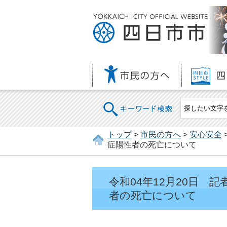
キーワード検索
トップ
>
市民の方へ
>
安心安全
症陽性者の死亡について
令和04年12月20日
者の死亡について