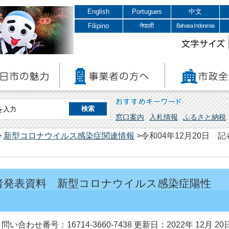
English
Portugues
中文
Filipino
नेपाली
Bahasa Indonesia
文字サイズ
おすすめキーワード
窓口案内
入札情報
ふるさと納税
>
新型コロナウイルス感染症関連情報
>令和04年12月20日
 記者発表資料 新型コロナウイルス感染症陽性
問い合わせ番号：16714-3660-7438
更新日：2022年 12月 20