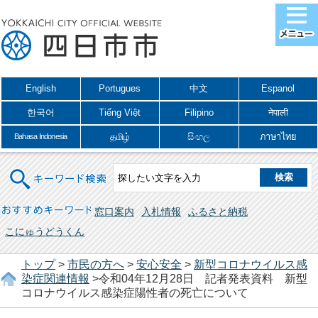
English
Portugues
中文
Espanol
한국어
Tiếng Việt
Filipino
नेपाली
தமிழ்
සිංහල
ภาษาไทย
Bahasa Indonesia
キーワード検索
おすすめキーワード
窓口案内
入札情報
ふるさと納税
こにゅうどうくん
トップ
>
市民の方へ
>
安心安全
>
新型コロナウイルス感
染症関連情報
>令和04年12月28日 記者発表資料 新型
コロナウイルス感染症陽性者の死亡について