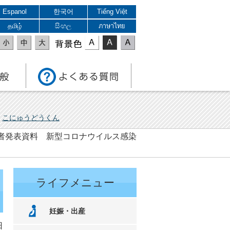
Espanol
한국어
Tiếng Việt
தமிழ்
සිංහල
ภาษาไทย
表示色
こにゅうどうくん
 記者発表資料 新型コロナウイルス感染
ライフメニュー
妊娠・出産
日