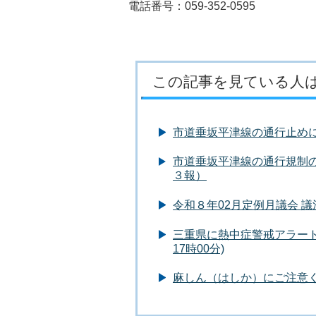
電話番号：059-352-0595
この記事を見ている人
市道垂坂平津線の通行止め
市道垂坂平津線の通行規制
３報）
令和８年02月定例月議会 
三重県に熱中症警戒アラートが
17時00分)
麻しん（はしか）にご注意