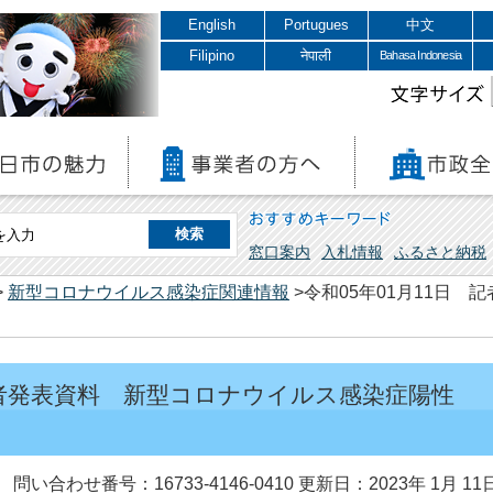
English
Portugues
中文
Filipino
नेपाली
Bahasa Indonesia
文字サイズ
おすすめキーワード
窓口案内
入札情報
ふるさと納税
>
新型コロナウイルス感染症関連情報
>令和05年01月11日
 記者発表資料 新型コロナウイルス感染症陽性
問い合わせ番号：16733-4146-0410
更新日：2023年 1月 11