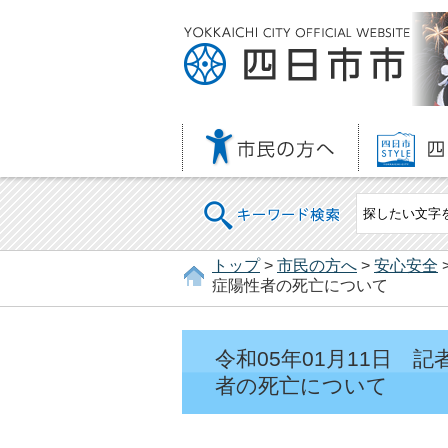
キーワード検索
トップ
>
市民の方へ
>
安心安全
症陽性者の死亡について
令和05年01月11日
者の死亡について