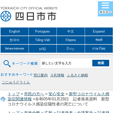
English
Portugues
中文
Espanol
한국어
Tiếng Việt
Filipino
नेपाली
தமிழ்
සිංහල
ภาษาไทย
Bahasa Indonesia
キーワード検索
おすすめキーワード
窓口案内
入札情報
ふるさと納税
こにゅうどうくん
トップ
>
市民の方へ
>
安心安全
>
新型コロナウイルス感
染症関連情報
>令和05年01月29日 記者発表資料 新型
コロナウイルス感染症陽性者の死亡について
トップ
>
市政全般
>
広報
>
記者発表・会議案内
>
記者発