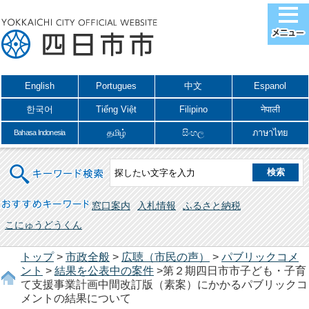
English
Portugues
中文
Espanol
한국어
Tiếng Việt
Filipino
नेपाली
தமிழ்
සිංහල
ภาษาไทย
Bahasa Indonesia
キーワード検索
おすすめキーワード
窓口案内
入札情報
ふるさと納税
こにゅうどうくん
トップ
>
市政全般
>
広聴（市民の声）
>
パブリックコメ
ント
>
結果を公表中の案件
>第２期四日市市子ども・子育
て支援事業計画中間改訂版（素案）にかかるパブリックコ
メントの結果について