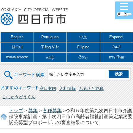
English
Portugues
中文
Espanol
한국어
Tiếng Việt
Filipino
नेपाली
தமிழ்
සිංහල
ภาษาไทย
Bahasa Indonesia
キーワード検索
おすすめキーワード
窓口案内
入札情報
ふるさと納税
こにゅうどうくん
トップ
>
募集
>
各種募集
>令和５年度第九次四日市市介護
保険事業計画・第十次四日市市高齢者福祉計画策定業務委
託公募型プロポーザルの審査結果について