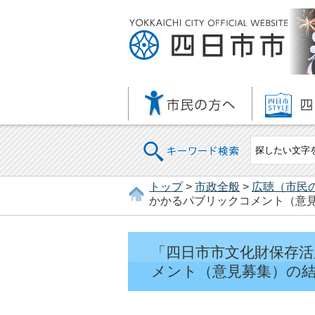
キーワード検索
トップ
>
市政全般
>
広聴（市民
かかるパブリックコメント（意
「四日市市文化財保存
メント（意見募集）の