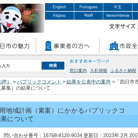
English
Portugues
中文
Filipino
नेपाली
Bahasa Indonesia
文字サイズ
おすすめキーワード
窓口案内
入札情報
ふるさと納税
の声）
>
パブリックコメント
>
結果を公表中の案件
>「四日市
見募集）の結果について
活用地域計画（素案）にかかるパブリックコ
結果について
問い合わせ番号：16768-8120-9034
更新日：2023年 2月 20