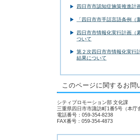
四日市市認知症施策推進計
「四日市市手話言語条例（
四日市市情報化実行計画（
ついて
第２次四日市市情報化実行
結果について
このページに関するお問
シティプロモーション部 文化課
三重県四日市市諏訪町1番5号（本庁舎
電話番号：059-354-8238
FAX番号：059-354-4873