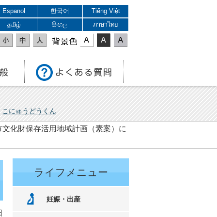
Espanol
한국어
Tiếng Việt
தமிழ்
සිංහල
ภาษาไทย
表示色
こにゅうどうくん
市文化財保存活用地域計画（素案）に
ライフメニュー
妊娠・出産
日