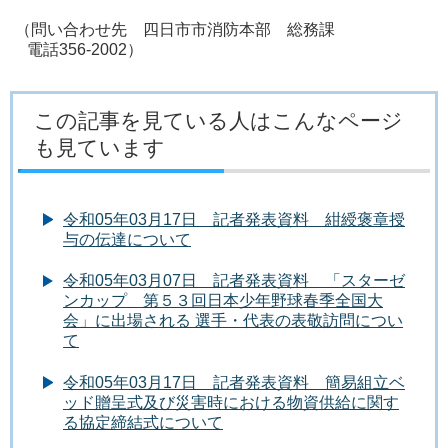
（問い合わせ先 四日市市消防本部 総務課
電話356-2002）
この記事を見ている人はこんなページ
も見ています
令和05年03月17日 記者発表資料 紺綬褒章授
与の伝達について
令和05年03月07日 記者発表資料 「スターゼ
ンカップ 第５３回日本少年野球春季全国大
会」に出場される 選手・代表の表敬訪問につい
て
令和05年03月17日 記者発表資料 簡易組立ベ
ッド贈呈式及び災害時における物資供給に関す
る協定締結式について