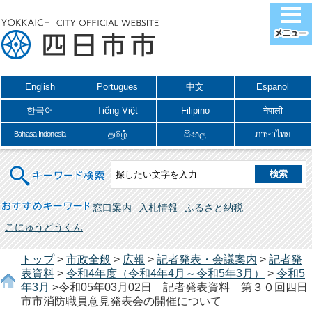
English
Portugues
中文
Espanol
한국어
Tiếng Việt
Filipino
नेपाली
தமிழ்
සිංහල
ภาษาไทย
Bahasa Indonesia
キーワード検索
おすすめキーワード
窓口案内
入札情報
ふるさと納税
こにゅうどうくん
トップ
>
市政全般
>
広報
>
記者発表・会議案内
>
記者発
表資料
>
令和4年度（令和4年4月～令和5年3月）
>
令和5
年3月
>令和05年03月02日 記者発表資料 第３０回四日
市市消防職員意見発表会の開催について