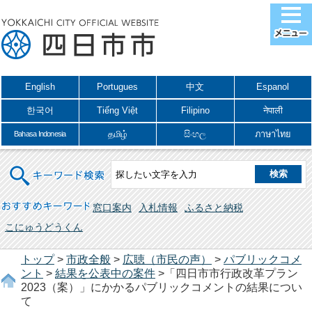
English
Portugues
中文
Espanol
한국어
Tiếng Việt
Filipino
नेपाली
தமிழ்
සිංහල
ภาษาไทย
Bahasa Indonesia
キーワード検索
おすすめキーワード
窓口案内
入札情報
ふるさと納税
こにゅうどうくん
トップ
>
市政全般
>
広聴（市民の声）
>
パブリックコメ
ント
>
結果を公表中の案件
>「四日市市行政改革プラン
2023（案）」にかかるパブリックコメントの結果につい
て