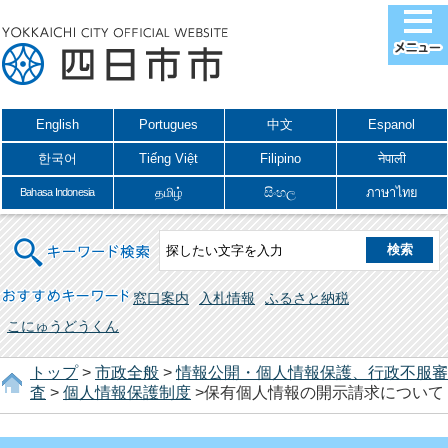
English
Portugues
中文
Espanol
한국어
Tiếng Việt
Filipino
नेपाली
தமிழ்
සිංහල
ภาษาไทย
Bahasa Indonesia
キーワード検索
おすすめキーワード
窓口案内
入札情報
ふるさと納税
こにゅうどうくん
トップ
>
市政全般
>
情報公開・個人情報保護、行政不服審
査
>
個人情報保護制度
>保有個人情報の開示請求について