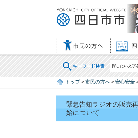
キーワード検索
トップ
>
市民の方へ
>
安心安全
緊急告知ラジオの販売
始について