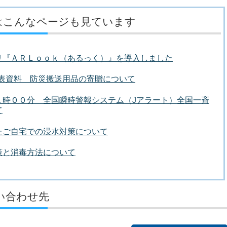
はこんなページも見ています
リ『ＡＲＬｏｏｋ（あるっく）』を導入しました
者発表資料 防災搬送用品の寄贈について
１時００分 全国瞬時警報システム（Jアラート）全国一斉
て
たご自宅での浸水対策について
策と消毒方法について
い合わせ先