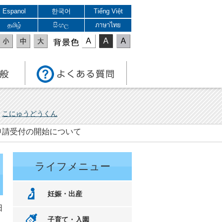
Espanol
한국어
Tiếng Việt
தமிழ்
සිංහල
ภาษาไทย
表示色
こにゅうどうくん
申請受付の開始について
ライフメニュー
妊娠・出産
日
子育て・入園