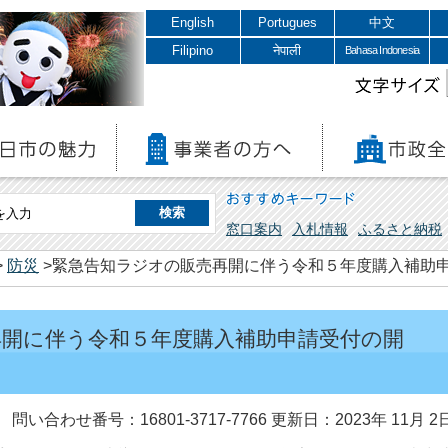
English
Portugues
中文
Filipino
नेपाली
Bahasa Indonesia
文字サイズ
おすすめキーワード
窓口案内
入札情報
ふるさと納税
>
防災
>緊急告知ラジオの販売再開に伴う令和５年度購入補助
再開に伴う令和５年度購入補助申請受付の開
問い合わせ番号：16801-3717-7766
更新日：2023年 11月 2