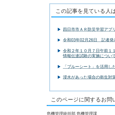
この記事を見ている人
四日市市ＡＲ防災学習アプ
令和03年02月26日 記
令和２年１０月７日午前１
情報伝達試験の実施につい
「ブルーシート」を活用し
浸水があった場合の衛生対
このページに関するお問
危機管理統括部 危機管理課