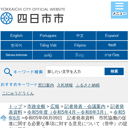
English
Portugues
中文
Espanol
한국어
Tiếng Việt
Filipino
नेपाली
தமிழ்
සිංහල
ภาษาไทย
Bahasa Indonesia
キーワード検索
おすすめキーワード
窓口案内
入札情報
ふるさと納税
こにゅうどうくん
トップ
>
市政全般
>
広報
>
記者発表・会議案内
>
記者発
表資料
>
令和5年度（令和5年4月～令和6年3月）
>
令和5
年6月
>令和05年06月09日 記者発表資料 市民協働の促
進に関する必要な事項に対する意見について（答申）の提