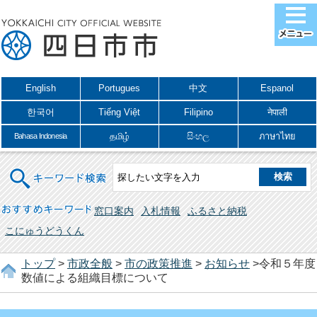
English
Portugues
中文
Espanol
한국어
Tiếng Việt
Filipino
नेपाली
தமிழ்
සිංහල
ภาษาไทย
Bahasa Indonesia
キーワード検索
おすすめキーワード
窓口案内
入札情報
ふるさと納税
こにゅうどうくん
トップ
>
市政全般
>
市の政策推進
>
お知らせ
>令和５年度
数値による組織目標について