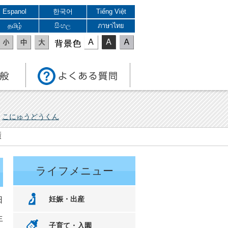
Espanol
한국어
Tiếng Việt
தமிழ்
සිංහල
ภาษาไทย
表示色
こにゅうどうくん
績
ライフメニュー
妊娠・出産
日
生
子育て・入園