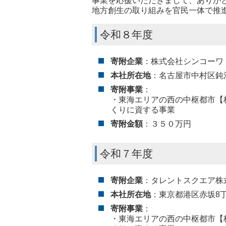
事業を応援いただきまして、ありが
地方創生の取り組みを官民一体で推
令和８年度
寄附企業
：株式会社シンコー
本社所在地
：名古屋市中村区鈍池
寄附事業
：
・東海エリアの西の中枢都市【
くりに資する事業
寄附金額
：３５０万円
令和７年度
寄附企業
：タレントスクエア
本社所在地
：東京都港区赤坂8丁目1
寄附事業
：
・東海エリアの西の中枢都市【