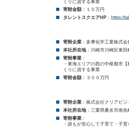
くりに資する事業
寄附金額
：１０万円
タレントスクエアHP
：
https://t
寄附企業
：多摩化学工業株式会
本社所在地
：川崎市川崎区東田町
寄附事業
：
・東海エリアの西の中枢都市【
くりに資する事業
寄附金額
：３００万円
寄附企業
：株式会社クリアビジ
本社所在地
：三重県桑名市南魚
寄附事業
：
・誰もが安心して子育て・子育