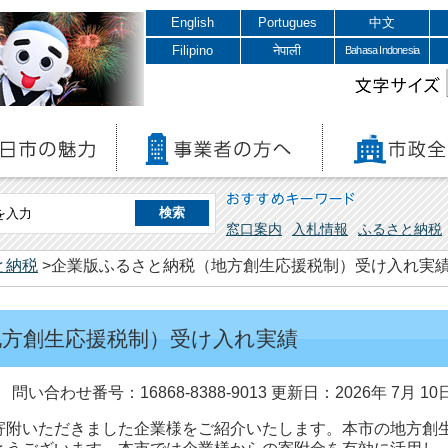
English
Portugues
中文
Filipino
नेपाली
Bahasa Indonesia
文字サイズ
おすすめキーワード
窓口案内
入札情報
ふるさと納税
と納税
>企業版ふるさと納税（地方創生応援税制）受け入れ実
地方創生応援税制）受け入れ実績
問い合わせ番号：16868-8388-9013
更新日：2026年 7月 10
寄附いただきました企業様をご紹介いたします。本市の地方創