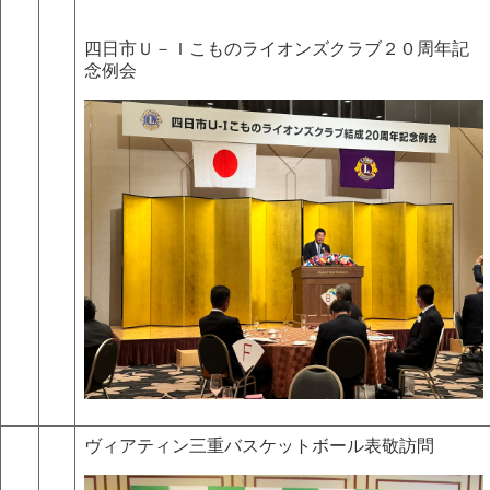
四日市Ｕ－Ｉこものライオンズクラブ２０周年記
念例会
ヴィアティン三重バスケットボール表敬訪問