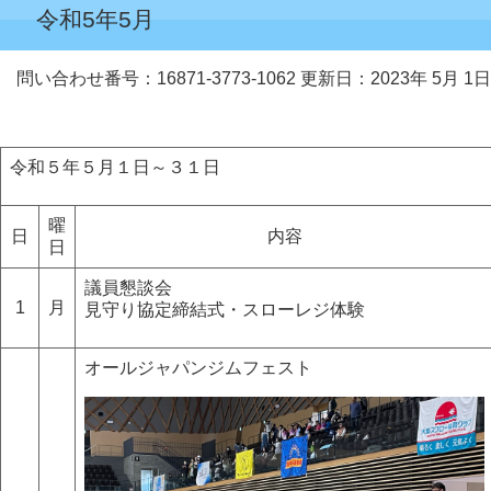
令和5年5月
問い合わせ番号：16871-3773-1062
更新日：2023年 5月 1日
令和５年５月１日～３１日
曜
日
内容
日
議員懇談会
1
月
見守り協定締結式・スローレジ体験
オールジャパンジムフェスト