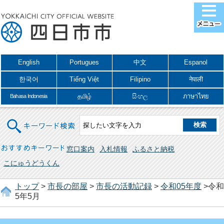
English
Portugues
中文
Espanol
한국어
Tiếng Việt
Filipino
नेपाली
தமிழ்
සිංහල
ภาษาไทย
Bahasa Indonesia
キーワード検索
おすすめキーワード
窓口案内
入札情報
ふるさと納税
こにゅうどうくん
トップ
>
市長の部屋
>
市長の活動記録
>
令和05年度
>令和
5年5月