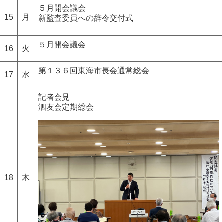
５月開会議会
15
月
新監査委員への辞令交付式
５月開会議会
16
火
第１３６回東海市長会通常総会
17
水
記者会見
泗友会定期総会
18
木