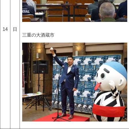
14
日
三重の大酒蔵市