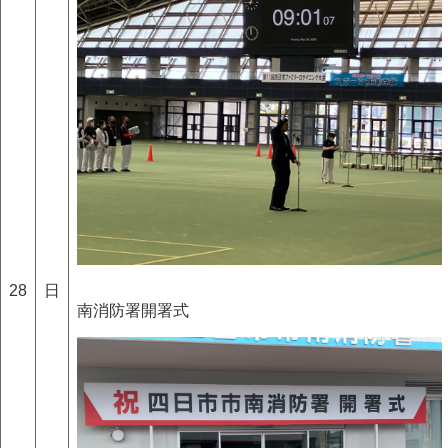
28
日
南消防署開署式