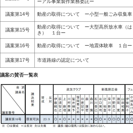
ーアル事業製作業務委託ー
議案第14号
動産の取得について ー小型一般ごみ収集車
動産の取得について ー大型高所放水車（は
議案第15号
き） １台ー
議案第16号
動産の取得について ー地震体験車 １台ー
議案第17号
市道路線の認定について
議案の賛否一覧表