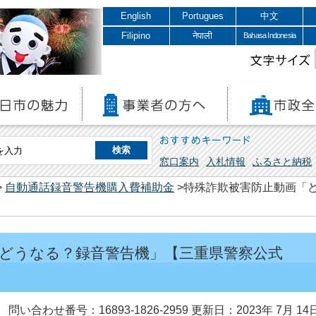
English
Portugues
中文
Filipino
नेपाली
Bahasa Indonesia
文字サイズ
おすすめキーワード
窓口案内
入札情報
ふるさと納税
>
自動通話録音警告機購入費補助金
>特殊詐欺被害防止動画「
どうなる？録音警告機」【三重県警察公式
問い合わせ番号：16893-1826-2959
更新日：2023年 7月 14