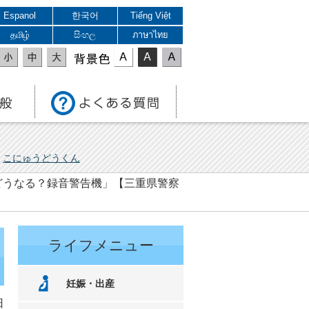
Espanol
한국어
Tiếng Việt
தமிழ்
සිංහල
ภาษาไทย
表示色
こにゅうどうくん
どうなる？録音警告機」【三重県警察
ライフメニュー
妊娠・出産
日