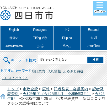
English
Portugues
中文
Espanol
한국어
Tiếng Việt
Filipino
नेपाली
தமிழ்
සිංහල
ภาษาไทย
Bahasa Indonesia
キーワード検索
おすすめキーワード
窓口案内
入札情報
ふるさと納税
こにゅうどうくん
トップ
>
市政全般
>
広報
>
記者発表・会議案内
>
記者発
表資料
>
令和5年度（令和5年4月～令和6年3月）
>
令和5
年8月
>令和05年08月29日 記者発表資料 新型コロナワ
クチンの誤接種について