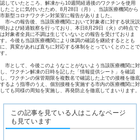
認していたところ、解凍から10週間経過後のワクチンを使用
したことに気付いたため、8月28日（月）、当該医療機関から
市新型コロナワクチン対策室に報告がありました。
市への報告後、当該医療機関において対象者に対する状況説
明および経過観察を行っており、本日8月29日（火）の時点で
は対象者全員に不調は生じていないとの報告を受けておりま
す。今後も当該医療機関により体調の確認を継続するととも
に、異変があれば直ちに対応する体制をとっていくとのことで
す。
市として、今後このようなことがないよう当該医療機関に対
し、ワクチン解凍の日時を記した「情報提供シート」を確認
し、ワクチンの保管期限を複数名で確認した上での接種を徹底
するよう指導のうえ、個別接種を実施する市内の医療機関に対
しても同様の周知を実施し、再発防止を徹底してまいります。
この記事を見ている人はこんなページ
も見ています