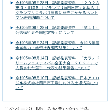
令和05年08月28日 記者発表資料 「２０２３
東海・北陸Ｂ-１グランプリin四日市」応援Ｂ-１
グランプリコラボ弁当復活発売にかかるベント
マン表敬訪問について
令和05年08月28日 記者発表資料 「第４１回
公害犠牲者合同慰霊祭」について
令和05年08月24日 記者発表資料 令和５年度
全国学力・学習状況調査結果について
令和05年08月14日 記者発表資料 「カラテド
リームフェスティバル全国大会 ２０２３」で
入賞された選手・代表の結果報告について
令和05年08月10日 記者発表資料 日本アエロ
ジル株式会社四日市工場における土壌汚染につ
いて
このページに関するお問い合わせ先