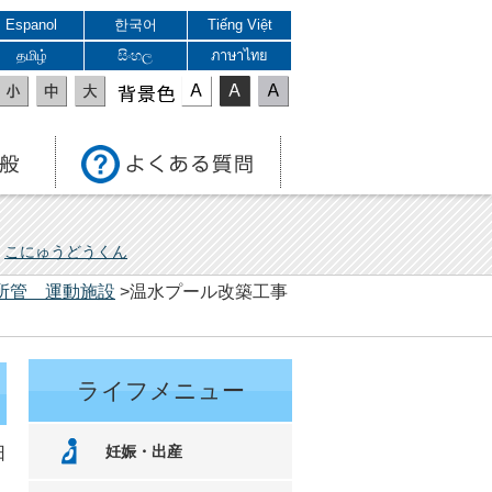
Espanol
한국어
Tiếng Việt
தமிழ்
සිංහල
ภาษาไทย
表示色
こにゅうどうくん
所管 運動施設
>温水プール改築工事
ライフメニュー
妊娠・出産
日