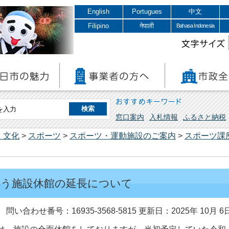
English
Portugues
中文
Filipino
नेपाली
Bahasa Indonesia
文字サイズ
おすすめキーワード
窓口案内
入札情報
ふるさと納税
・文化
>
スポーツ
>
スポーツ・運動施設のご案内
>
スポーツ課
伴う施設休館の延長について
問い合わせ番号：16935-3568-5815
更新日：2025年 10月 6