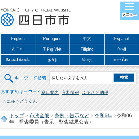
English
Portugues
中文
Espanol
한국어
Tiếng Việt
Filipino
नेपाली
தமிழ்
සිංහල
ภาษาไทย
Bahasa Indonesia
キーワード検索
おすすめキーワード
窓口案内
入札情報
ふるさと納税
こにゅうどうくん
トップ
>
市政全般
>
条例・告示など
>
令和6年
>令和06
年 監査委員（告示、監査結果公表）