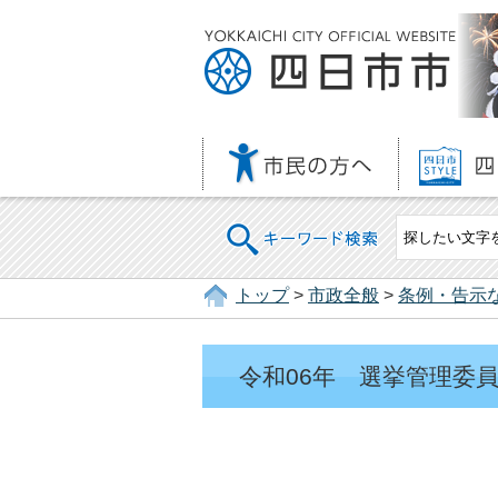
キーワード検索
トップ
>
市政全般
>
条例・告示
令和06年 選挙管理委