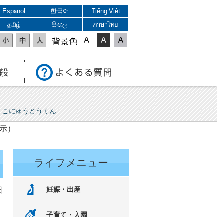
Espanol
한국어
Tiếng Việt
தமிழ்
සිංහල
ภาษาไทย
表示色
こにゅうどうくん
告示）
ライフメニュー
妊娠・出産
日
子育て・入園