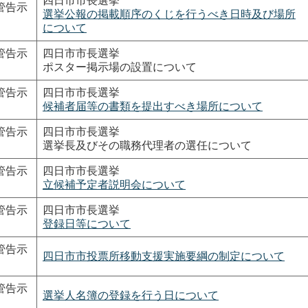
四日市市長選挙
管告示
選挙公報の掲載順序のくじを行うべき日時及び場所
について
管告示
四日市市長選挙
ポスター掲示場の設置について
管告示
四日市市長選挙
候補者届等の書類を提出すべき場所について
管告示
四日市市長選挙
選挙長及びその職務代理者の選任について
管告示
四日市市長選挙
立候補予定者説明会について
管告示
四日市市長選挙
登録日等について
管告示
四日市市投票所移動支援実施要綱の制定について
管告示
選挙人名簿の登録を行う日について