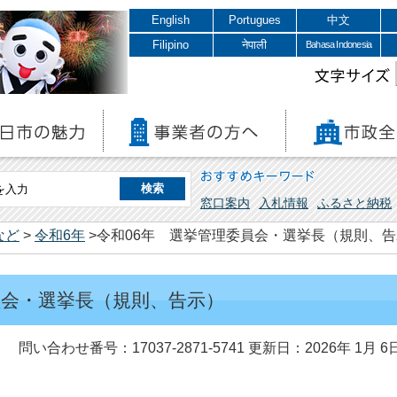
English
Portugues
中文
Filipino
नेपाली
Bahasa Indonesia
文字サイズ
おすすめキーワード
窓口案内
入札情報
ふるさと納税
など
>
令和6年
>令和06年 選挙管理委員会・選挙長（規則、
員会・選挙長（規則、告示）
問い合わせ番号：17037-2871-5741
更新日：2026年 1月 6