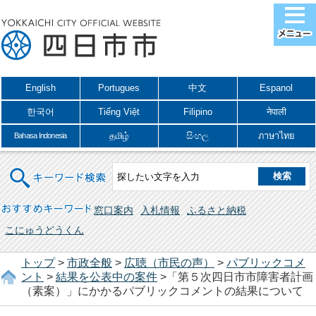
English
Portugues
中文
Espanol
한국어
Tiếng Việt
Filipino
नेपाली
தமிழ்
සිංහල
ภาษาไทย
Bahasa Indonesia
キーワード検索
おすすめキーワード
窓口案内
入札情報
ふるさと納税
こにゅうどうくん
トップ
>
市政全般
>
広聴（市民の声）
>
パブリックコメ
ント
>
結果を公表中の案件
>「第５次四日市市障害者計画
（素案）」にかかるパブリックコメントの結果について