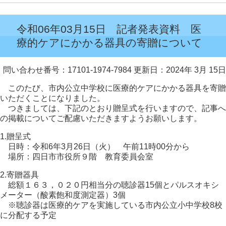
令和06年03月15日 記者発表資料 医
療的ケアにかかる器具の寄贈について
問い合わせ番号：17101-1974-7984
更新日：2024年 3月 15日
このたび、市内公立中学校に医療的ケアにかかる器具を寄贈
いただくことになりました。
つきましては、下記のとおり贈呈式を行いますので、記事へ
の掲載についてご配慮いただきますようお願いします。
1.贈呈式
日時：令和6年3月26日（火） 午前11時00分から
場所：四日市市役所９階 教育委員会室
2.寄贈器具
総額１６３，０２０円相当分の聴診器15個とパルスオキシ
メーター（酸素飽和度測定器）3個
※聴診器は医療的ケアを実施している市内公立小中学校8校
に分配する予定