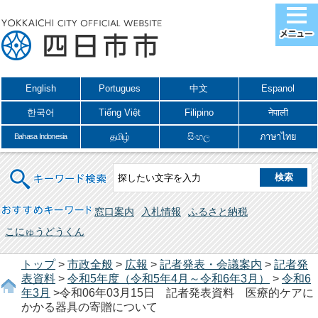
English
Portugues
中文
Espanol
한국어
Tiếng Việt
Filipino
नेपाली
தமிழ்
සිංහල
ภาษาไทย
Bahasa Indonesia
キーワード検索
おすすめキーワード
窓口案内
入札情報
ふるさと納税
こにゅうどうくん
トップ
>
市政全般
>
広報
>
記者発表・会議案内
>
記者発
表資料
>
令和5年度（令和5年4月～令和6年3月）
>
令和6
年3月
>令和06年03月15日 記者発表資料 医療的ケアに
かかる器具の寄贈について