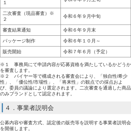
１
二次審査（現品審査）※
令和６年９月中旬
２
審査結果通知
令和６年９月末
パッケージ制作
令和６年１０月～
販売開始
令和７年６月（予定）
※１ 事務局にて申請内容が応募資格を満たしているかどうか
を審査します。
※２ バイヤー等で構成される審査会により、「独自性/希少
性」、「優位性/市場性」、「将来性」の観点での採点およ
び、委員の議論により選定されます。二次審査を通過した商品
のみブランドとして認定されます。
４．事業者説明会
公募内容や審査方式、認定後の販売等を説明する事業者説明会
を開催します。