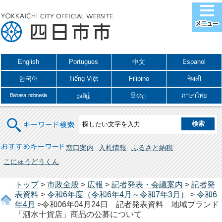
English
Portugues
中文
Espanol
한국어
Tiếng Việt
Filipino
नेपाली
தமிழ்
සිංහල
ภาษาไทย
Bahasa Indonesia
キーワード検索
おすすめキーワード
窓口案内
入札情報
ふるさと納税
こにゅうどうくん
トップ
>
市政全般
>
広報
>
記者発表・会議案内
>
記者発
表資料
>
令和6年度（令和6年4月～令和7年3月）
>
令和6
年4月
>令和06年04月24日 記者発表資料 地域ブランド
「泗水十貨店」商品の公募について