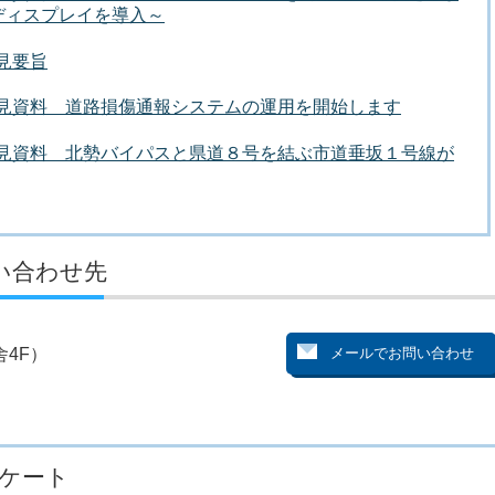
ディスプレイを導入～
会見要旨
者会見資料 道路損傷通報システムの運用を開始します
者会見資料 北勢バイパスと県道８号を結ぶ市道垂坂１号線が
い合わせ先
4F）
ケート