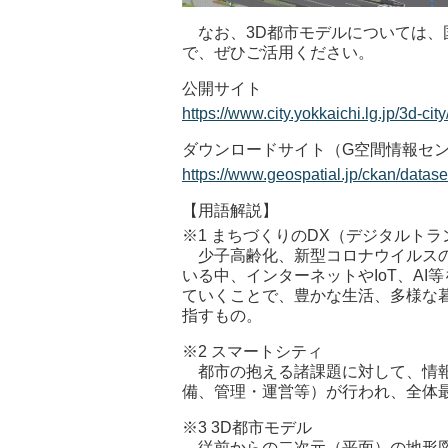
なお、3D都市モデルについては、
で、ぜひご活用ください。
公開サイト
https://www.city.yokkaichi.lg.jp/3d-cit
ダウンロードサイト（G空間情報セ
https://www.geospatial.jp/ckan/datas
【用語解説】
※1 まちづくりのDX（デジタルト
少子高齢化、新型コロナウイルスの
いる中、インターネットやIoT、A
ていくことで、豊かな生活、多様な
指すもの。
※2 スマートシティ
都市の抱える諸課題に対して、情報
備、管理・運営等）が行われ、全体
※3 3D都市モデル
従前からの二次元（平面）の地形図