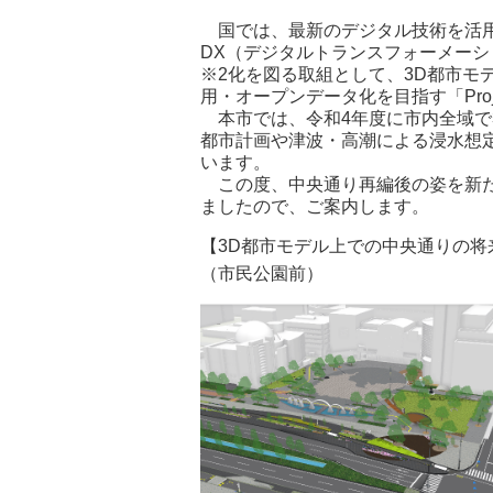
国では、最新のデジタル技術を活用
DX（デジタルトランスフォーメー
※2化を図る取組として、3D都市モ
用・オープンデータ化を目指す「Proj
本市では、令和4年度に市内全域で
都市計画や津波・高潮による浸水想
います。
この度、中央通り再編後の姿を新た
ましたので、ご案内します。
【3D都市モデル上での中央通りの将
（市民公園前） （