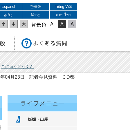
Espanol
한국어
Tiếng Việt
தமிழ்
සිංහල
ภาษาไทย
表示色
こにゅうどうくん
6年04月23日 記者会見資料 ３D都
ライフメニュー
妊娠・出産
日