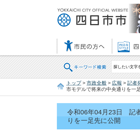
キーワード検索
トップ
>
市政全般
>
広報
>
記者
市モデルで将来の中央通りを一
令和06年04月23日 
りを一足先に公開