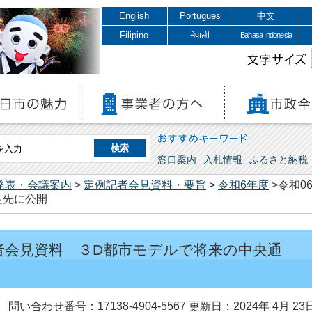
English
Portugues
中文
Filipino
नेपाली
Bahasa Indonesia
文字サイズ
おすすめキーワード
窓口案内
入札情報
ふるさと納税
発表・会議案内
>
定例記者会見資料・要旨
>
令和6年度
>令和0
足先に公開
記者会見資料 ３D都市モデルで将来の中央通
問い合わせ番号：17138-4904-5567
更新日：2024年 4月 23