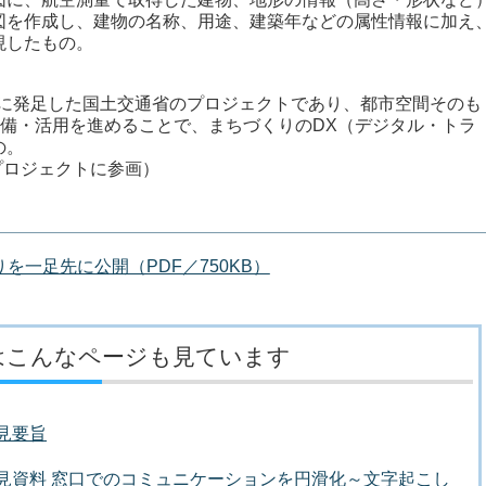
図を作成し、建物の名称、用途、建築年などの属性情報に加え
現したもの。
20年12月に発足した国土交通省のプロジェクトであり、都市空間そのも
整備・活用を進めることで、まちづくりのDX（デジタル・トラ
の。
プロジェクトに参画）
を一足先に公開（PDF／750KB）
はこんなページも見ています
会見要旨
者会見資料 窓口でのコミュニケーションを円滑化～文字起こし