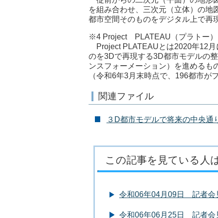
を組み合わせ、三次元（立体）の地
都市空間そのものをデジタル上で再
※4 Project PLATEAU（プラトー）
Project PLATEAUとは20
のを3Dで再現する3D都市モデルの
ンスフォーメーション）を進めるも
（令和6年3月末時点で、196都市が
関連ファイル
３D都市モデルで将来の中央通り
この記事を見ている人
令和06年04月09日 記者
令和06年06月25日 記