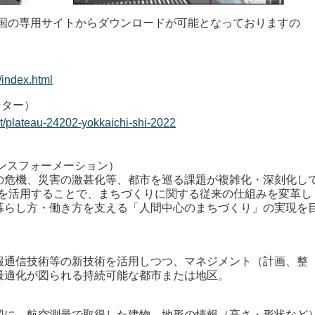
国の専用サイトからダウンロードが可能となっておりますの
y/index.html
ンター）
et/plateau-24202-yokkaichi-shi-2022
ランスフォーメーション）
危機、災害の激甚化等、都市を巡る課題が複雑化・深刻化し
I等を活用することで、まちづくりに関する従来の仕組みを変革し
暮らし方・働き方を支える「人間中心のまちづくり」の実現を
通信技術等の新技術を活用しつつ、マネジメント（計画、整
最適化が図られる持続可能な都市または地区。
に、航空測量で取得した建物、地形の情報（高さ・形状など