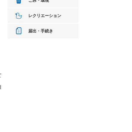
ごみ・環境
レクリエーション
届出・手続き
て
目
）