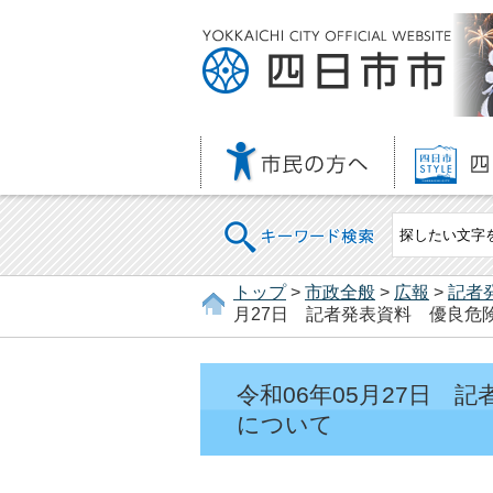
キーワード検索
トップ
>
市政全般
>
広報
>
記者
月27日 記者発表資料 優良危
令和06年05月27日 
について