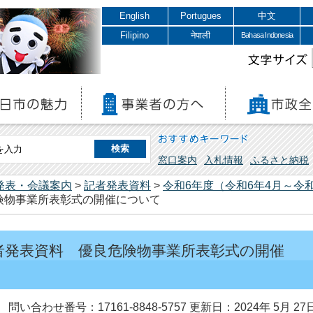
English
Portugues
中文
Filipino
नेपाली
Bahasa Indonesia
文字サイズ
おすすめキーワード
窓口案内
入札情報
ふるさと納税
発表・会議案内
>
記者発表資料
>
令和6年度（令和6年4月～令和
険物事業所表彰式の開催について
記者発表資料 優良危険物事業所表彰式の開催
問い合わせ番号：17161-8848-5757
更新日：2024年 5月 27