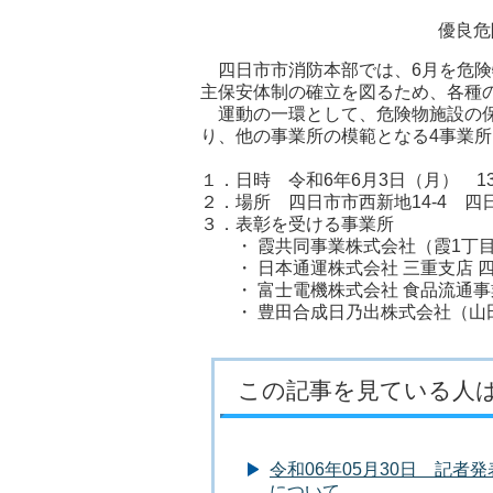
優良危
四日市市消防本部では、6月を危険
主保安体制の確立を図るため、各種
運動の一環として、危険物施設の保
り、他の事業所の模範となる4事業
１．日時 令和6年6月3日（月） 13
２．場所 四日市市西新地14-4 
３．表彰を受ける事業所
・ 霞共同事業株式会社（霞1丁目
・ 日本通運株式会社 三重支店 四
・ 富士電機株式会社 食品流通事
・ 豊田合成日乃出株式会社（山田町
この記事を見ている人
令和06年05月30日 記
について