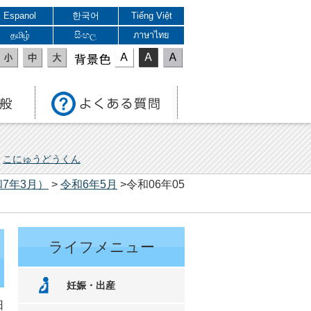
Espanol
한국어
Tiếng Việt
தமிழ்
සිංහල
ภาษาไทย
表示色
こにゅうどうくん
7年3月）
>
令和6年5月
>令和06年05
ライフメニュー
妊娠・出産
日