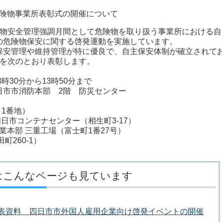
険物事業所表彰式の開催について
物安全管理強調月間として危険物を取り扱う事業所における自
の危険物保安に関する啓発運動を実施しています。
安管理や維持管理が特に優良で、自主保安体制が確立されて
所を次のとおり表彰します。
時30分から13時50分まで
四日市市消防本部 2階 防災センター
1番地）
日市コンテナセンター（相生町3-17）
業本部 三重工場（富士町1番27号）
260-1）
はこんなページも見ています
者発表資料 四日市市外国人雇用企業向け啓発イベントの開催