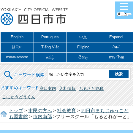
English
Portugues
中文
Espanol
한국어
Tiếng Việt
Filipino
नेपाली
தமிழ்
සිංහල
ภาษาไทย
Bahasa Indonesia
キーワード検索
おすすめキーワード
窓口案内
入札情報
ふるさと納税
こにゅうどうくん
トップ
>
市民の方へ
>
社会教育
>
四日市まちじゅうこど
も図書館
>
市内南部
>フリースクール「もるとれがーと」